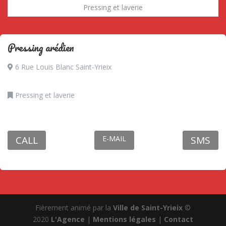
Pressing et laverie
Pressing arédien
6 Rue Louis Blanc Saint-Yrieix
Pressing et laverie
CALL
E-MAIL
SMS
Fièrement animé par la
Ville de
Saint-Yrieix
©
2020
L'Agence
|
Mentions légales
|
Contact